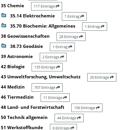
35 Chemie
117 Einträge
35.14 Elektrochemie
1 Eintrag
35.70 Biochemie: Allgemeines
1 Eintrag
38 Geowissenschaften
28 Einträge
38.73 Geodäsie
1 Eintrag
39 Astronomie
2 Einträge
42 Biologie
135 Einträge
43 Umweltforschung, Umweltschutz
20 Einträge
44 Medizin
707 Einträge
46 Tiermedizin
11 Einträge
48 Land- und Forstwirtschaft
156 Einträge
50 Technik allgemein
44 Einträge
51 Werkstoffkunde
6 Einträge