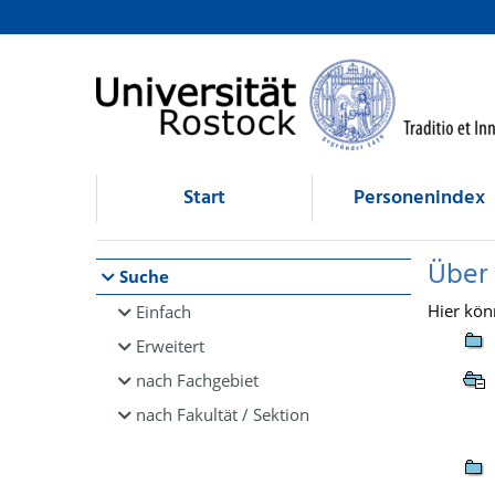
Browsen
direkt zum Inhalt
Start
Personenindex
Über
Suche
Hier kön
Einfach
Erweitert
nach Fachgebiet
nach Fakultät / Sektion