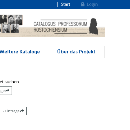
Start
Login
Weitere Kataloge
Über das Projekt
et suchen.
räge
2 Einträge