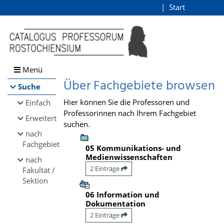
Browsen
Start
Login
direkt zum Inhalt
Menü
Über Fachgebiete browsen
Suche
Hier können Sie die Professoren und
Einfach
Professorinnen nach Ihrem Fachgebiet
Erweitert
suchen.
nach
Fachgebiet
05 Kommunikations- und
Medienwissenschaften
nach
2 Einträge
Fakultät /
Sektion
06 Information und
Dokumentation
2 Einträge