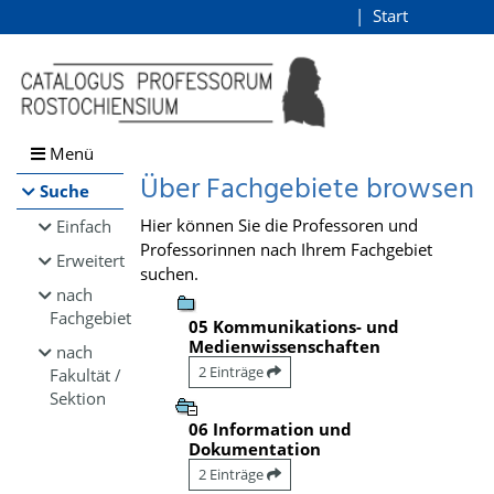
Browsen
Start
Login
direkt zum Inhalt
Menü
Über Fachgebiete browsen
Suche
Hier können Sie die Professoren und
Einfach
Professorinnen nach Ihrem Fachgebiet
Erweitert
suchen.
nach
Fachgebiet
05 Kommunikations- und
Medienwissenschaften
nach
2 Einträge
Fakultät /
Sektion
06 Information und
Dokumentation
2 Einträge