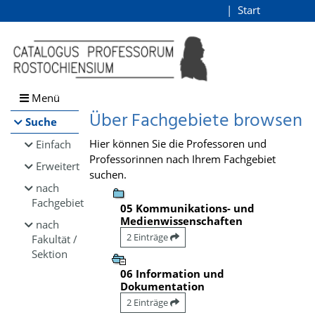
Browsen
Start
Login
direkt zum Inhalt
Menü
Über Fachgebiete browsen
Suche
Hier können Sie die Professoren und
Einfach
Professorinnen nach Ihrem Fachgebiet
Erweitert
suchen.
nach
Fachgebiet
05 Kommunikations- und
Medienwissenschaften
nach
2 Einträge
Fakultät /
Sektion
06 Information und
Dokumentation
2 Einträge