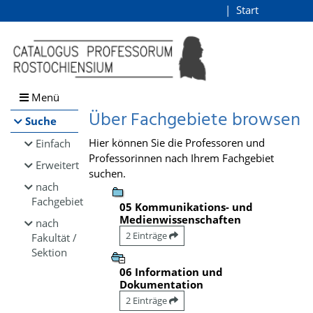
Browsen
Start
Login
direkt zum Inhalt
Menü
Über Fachgebiete browsen
Suche
Hier können Sie die Professoren und
Einfach
Professorinnen nach Ihrem Fachgebiet
Erweitert
suchen.
nach
Fachgebiet
05 Kommunikations- und
Medienwissenschaften
nach
2 Einträge
Fakultät /
Sektion
06 Information und
Dokumentation
2 Einträge