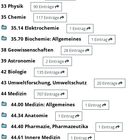
33 Physik
90 Einträge
35 Chemie
117 Einträge
35.14 Elektrochemie
1 Eintrag
35.70 Biochemie: Allgemeines
1 Eintrag
38 Geowissenschaften
28 Einträge
39 Astronomie
2 Einträge
42 Biologie
135 Einträge
43 Umweltforschung, Umweltschutz
20 Einträge
44 Medizin
707 Einträge
44.00 Medizin: Allgemeines
1 Eintrag
44.34 Anatomie
1 Eintrag
44.40 Pharmazie, Pharmazeutika
1 Eintrag
44.61 Innere Medizin
1 Eintrag