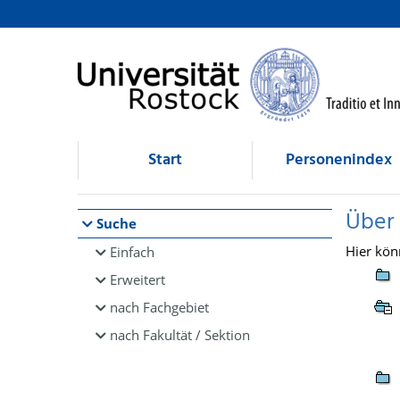
Browsen
direkt zum Inhalt
Start
Personenindex
Über
Suche
Hier kön
Einfach
Erweitert
nach Fachgebiet
nach Fakultät / Sektion