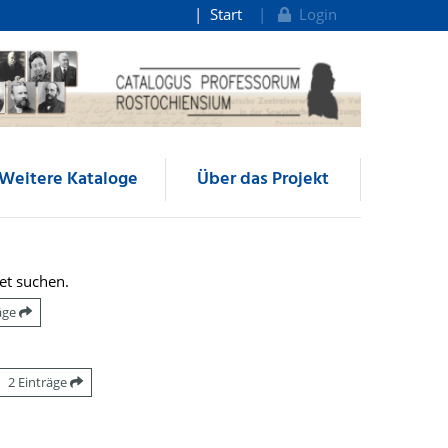
Start
Login
Weitere Kataloge
Über das Projekt
et suchen.
räge
2 Einträge