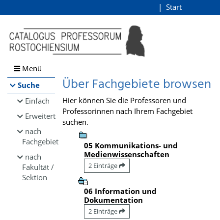
Browsen
Start
Login
direkt zum Inhalt
Menü
Über Fachgebiete browsen
Suche
Hier können Sie die Professoren und
Einfach
Professorinnen nach Ihrem Fachgebiet
Erweitert
suchen.
nach
Fachgebiet
05 Kommunikations- und
Medienwissenschaften
nach
2 Einträge
Fakultät /
Sektion
06 Information und
Dokumentation
2 Einträge