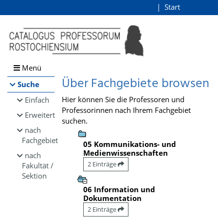
Browsen
Start
Login
direkt zum Inhalt
Menü
Über Fachgebiete browsen
Suche
Hier können Sie die Professoren und
Einfach
Professorinnen nach Ihrem Fachgebiet
Erweitert
suchen.
nach
Fachgebiet
05 Kommunikations- und
Medienwissenschaften
nach
2 Einträge
Fakultät /
Sektion
06 Information und
Dokumentation
2 Einträge