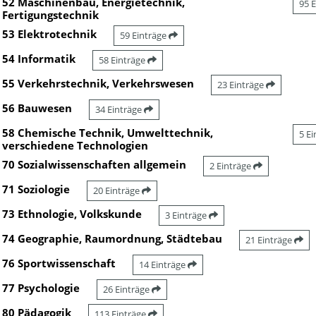
52 Maschinenbau, Energietechnik,
95 
Fertigungstechnik
53 Elektrotechnik
59 Einträge
54 Informatik
58 Einträge
55 Verkehrstechnik, Verkehrswesen
23 Einträge
56 Bauwesen
34 Einträge
58 Chemische Technik, Umwelttechnik,
5 E
verschiedene Technologien
70 Sozialwissenschaften allgemein
2 Einträge
71 Soziologie
20 Einträge
73 Ethnologie, Volkskunde
3 Einträge
74 Geographie, Raumordnung, Städtebau
21 Einträge
76 Sportwissenschaft
14 Einträge
77 Psychologie
26 Einträge
80 Pädagogik
113 Einträge