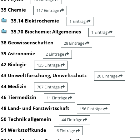
35 Chemie
117 Einträge
35.14 Elektrochemie
1 Eintrag
35.70 Biochemie: Allgemeines
1 Eintrag
38 Geowissenschaften
28 Einträge
39 Astronomie
2 Einträge
42 Biologie
135 Einträge
43 Umweltforschung, Umweltschutz
20 Einträge
44 Medizin
707 Einträge
46 Tiermedizin
11 Einträge
48 Land- und Forstwirtschaft
156 Einträge
50 Technik allgemein
44 Einträge
51 Werkstoffkunde
6 Einträge