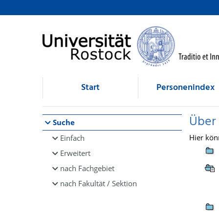
Browsen
direkt zum Inhalt
Start
Personenindex
Über
Suche
Hier kön
Einfach
Erweitert
nach Fachgebiet
nach Fakultät / Sektion