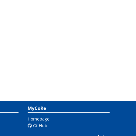
MyCoRe
Homepage
GitHub