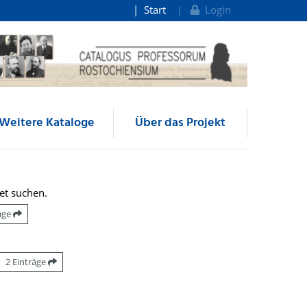
Start
Login
Weitere Kataloge
Über das Projekt
et suchen.
räge
2 Einträge