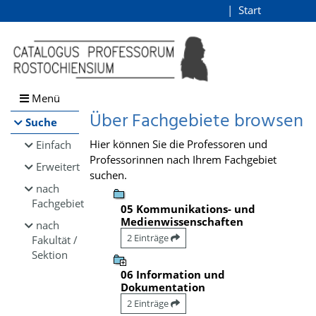
Browsen
Start
Login
direkt zum Inhalt
Menü
Über Fachgebiete browsen
Suche
Hier können Sie die Professoren und
Einfach
Professorinnen nach Ihrem Fachgebiet
Erweitert
suchen.
nach
Fachgebiet
05 Kommunikations- und
Medienwissenschaften
nach
2 Einträge
Fakultät /
Sektion
06 Information und
Dokumentation
2 Einträge