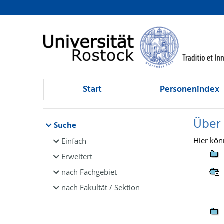
Browsen
direkt zum Inhalt
Start
Personenindex
Über
Suche
Hier kön
Einfach
Erweitert
nach Fachgebiet
nach Fakultät / Sektion