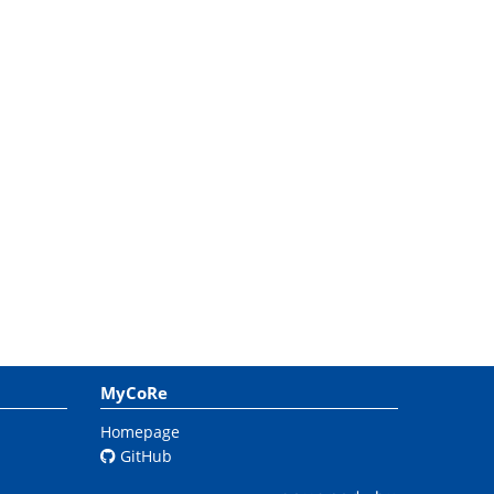
MyCoRe
Homepage
GitHub