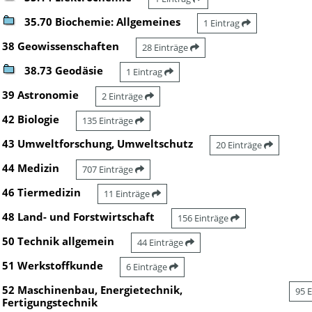
35.70 Biochemie: Allgemeines
1 Eintrag
38 Geowissenschaften
28 Einträge
38.73 Geodäsie
1 Eintrag
39 Astronomie
2 Einträge
42 Biologie
135 Einträge
43 Umweltforschung, Umweltschutz
20 Einträge
44 Medizin
707 Einträge
46 Tiermedizin
11 Einträge
48 Land- und Forstwirtschaft
156 Einträge
50 Technik allgemein
44 Einträge
51 Werkstoffkunde
6 Einträge
52 Maschinenbau, Energietechnik,
95 
Fertigungstechnik