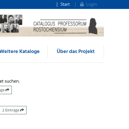
Start
Login
Weitere Kataloge
Über das Projekt
et suchen.
räge
2 Einträge