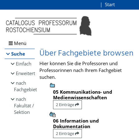
Browsen
Start
Login
direkt zum Inhalt
Menü
Über Fachgebiete browsen
Suche
Hier können Sie die Professoren und
Einfach
Professorinnen nach Ihrem Fachgebiet
Erweitert
suchen.
nach
Fachgebiet
05 Kommunikations- und
Medienwissenschaften
nach
2 Einträge
Fakultät /
Sektion
06 Information und
Dokumentation
2 Einträge