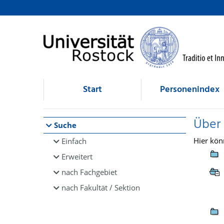
Browsen
direkt zum Inhalt
Start
Personenindex
Über
Suche
Hier kön
Einfach
Erweitert
nach Fachgebiet
nach Fakultät / Sektion