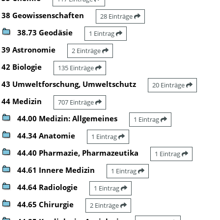
38 Geowissenschaften
28 Einträge
38.73 Geodäsie
1 Eintrag
39 Astronomie
2 Einträge
42 Biologie
135 Einträge
43 Umweltforschung, Umweltschutz
20 Einträge
44 Medizin
707 Einträge
44.00 Medizin: Allgemeines
1 Eintrag
44.34 Anatomie
1 Eintrag
44.40 Pharmazie, Pharmazeutika
1 Eintrag
44.61 Innere Medizin
1 Eintrag
44.64 Radiologie
1 Eintrag
44.65 Chirurgie
2 Einträge