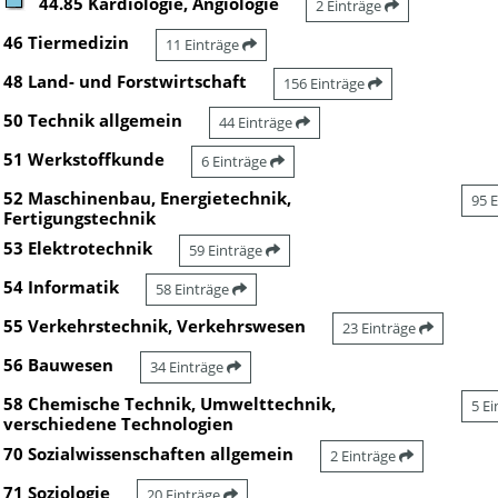
44.85 Kardiologie, Angiologie
2 Einträge
46 Tiermedizin
11 Einträge
48 Land- und Forstwirtschaft
156 Einträge
50 Technik allgemein
44 Einträge
51 Werkstoffkunde
6 Einträge
52 Maschinenbau, Energietechnik,
95 
Fertigungstechnik
53 Elektrotechnik
59 Einträge
54 Informatik
58 Einträge
55 Verkehrstechnik, Verkehrswesen
23 Einträge
56 Bauwesen
34 Einträge
58 Chemische Technik, Umwelttechnik,
5 E
verschiedene Technologien
70 Sozialwissenschaften allgemein
2 Einträge
71 Soziologie
20 Einträge