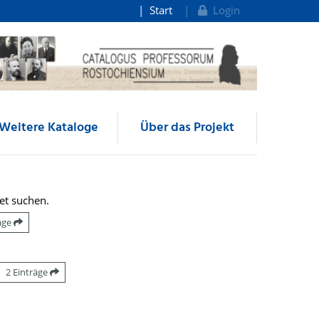
Start
Login
Weitere Kataloge
Über das Projekt
et suchen.
räge
2 Einträge