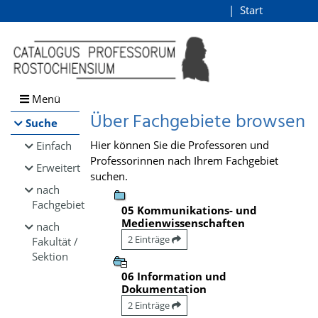
Browsen
Start
Login
direkt zum Inhalt
Menü
Über Fachgebiete browsen
Suche
Hier können Sie die Professoren und
Einfach
Professorinnen nach Ihrem Fachgebiet
Erweitert
suchen.
nach
Fachgebiet
05 Kommunikations- und
Medienwissenschaften
nach
2 Einträge
Fakultät /
Sektion
06 Information und
Dokumentation
2 Einträge