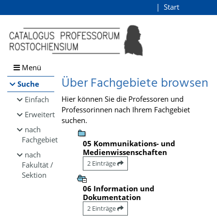
Browsen
Start
Login
direkt zum Inhalt
Menü
Über Fachgebiete browsen
Suche
Hier können Sie die Professoren und
Einfach
Professorinnen nach Ihrem Fachgebiet
Erweitert
suchen.
nach
Fachgebiet
05 Kommunikations- und
Medienwissenschaften
nach
2 Einträge
Fakultät /
Sektion
06 Information und
Dokumentation
2 Einträge