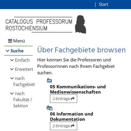
Browsen
Start
Login
direkt zum Inhalt
Menü
Über Fachgebiete browsen
Suche
Hier können Sie die Professoren und
Einfach
Professorinnen nach Ihrem Fachgebiet
Erweitert
suchen.
nach
Fachgebiet
05 Kommunikations- und
Medienwissenschaften
nach
2 Einträge
Fakultät /
Sektion
06 Information und
Dokumentation
2 Einträge