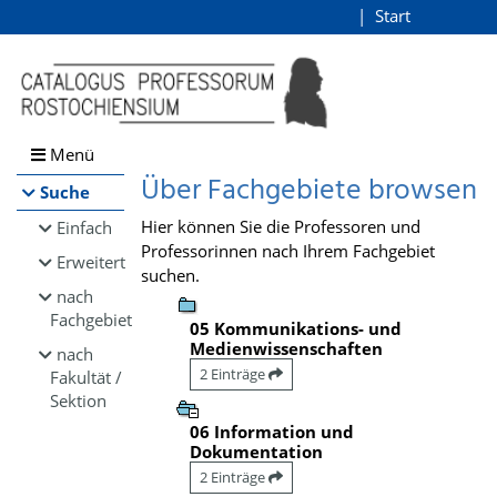
Browsen
Start
Login
direkt zum Inhalt
Menü
Über Fachgebiete browsen
Suche
Hier können Sie die Professoren und
Einfach
Professorinnen nach Ihrem Fachgebiet
Erweitert
suchen.
nach
Fachgebiet
05 Kommunikations- und
Medienwissenschaften
nach
2 Einträge
Fakultät /
Sektion
06 Information und
Dokumentation
2 Einträge