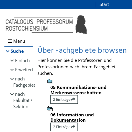
Browsen
Start
Login
direkt zum Inhalt
Menü
Über Fachgebiete browsen
Suche
Hier können Sie die Professoren und
Einfach
Professorinnen nach Ihrem Fachgebiet
Erweitert
suchen.
nach
Fachgebiet
05 Kommunikations- und
Medienwissenschaften
nach
2 Einträge
Fakultät /
Sektion
06 Information und
Dokumentation
2 Einträge