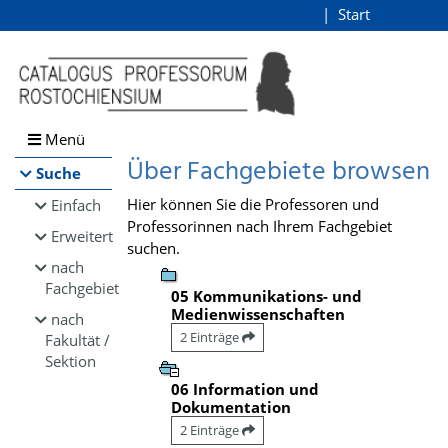
Browsen
Start
Login
direkt zum Inhalt
Menü
Über Fachgebiete browsen
Suche
Hier können Sie die Professoren und
Einfach
Professorinnen nach Ihrem Fachgebiet
Erweitert
suchen.
nach
Fachgebiet
05 Kommunikations- und
Medienwissenschaften
nach
2 Einträge
Fakultät /
Sektion
06 Information und
Dokumentation
2 Einträge