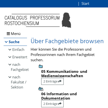
Browsen
Start
Login
direkt zum Inhalt
Menü
Über Fachgebiete browsen
Suche
Hier können Sie die Professoren und
Einfach
Professorinnen nach Ihrem Fachgebiet
Erweitert
suchen.
nach
Fachgebiet
05 Kommunikations- und
Medienwissenschaften
nach
2 Einträge
Fakultät /
Sektion
06 Information und
Dokumentation
2 Einträge