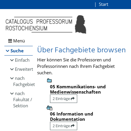
Browsen
Start
Login
direkt zum Inhalt
Menü
Über Fachgebiete browsen
Suche
Hier können Sie die Professoren und
Einfach
Professorinnen nach Ihrem Fachgebiet
Erweitert
suchen.
nach
Fachgebiet
05 Kommunikations- und
Medienwissenschaften
nach
2 Einträge
Fakultät /
Sektion
06 Information und
Dokumentation
2 Einträge