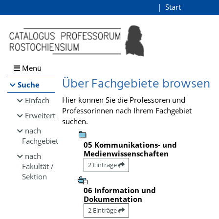
Browsen
Start
Login
direkt zum Inhalt
Menü
Über Fachgebiete browsen
Suche
Hier können Sie die Professoren und
Einfach
Professorinnen nach Ihrem Fachgebiet
Erweitert
suchen.
nach
Fachgebiet
05 Kommunikations- und
Medienwissenschaften
nach
2 Einträge
Fakultät /
Sektion
06 Information und
Dokumentation
2 Einträge