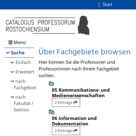
Browsen
Start
Login
direkt zum Inhalt
Menü
Über Fachgebiete browsen
Suche
Hier können Sie die Professoren und
Einfach
Professorinnen nach Ihrem Fachgebiet
Erweitert
suchen.
nach
Fachgebiet
05 Kommunikations- und
Medienwissenschaften
nach
2 Einträge
Fakultät /
Sektion
06 Information und
Dokumentation
2 Einträge