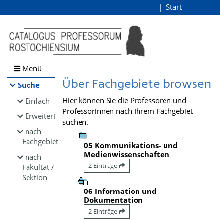
Browsen
Start
Login
direkt zum Inhalt
Menü
Über Fachgebiete browsen
Suche
Hier können Sie die Professoren und
Einfach
Professorinnen nach Ihrem Fachgebiet
Erweitert
suchen.
nach
Fachgebiet
05 Kommunikations- und
Medienwissenschaften
nach
2 Einträge
Fakultät /
Sektion
06 Information und
Dokumentation
2 Einträge