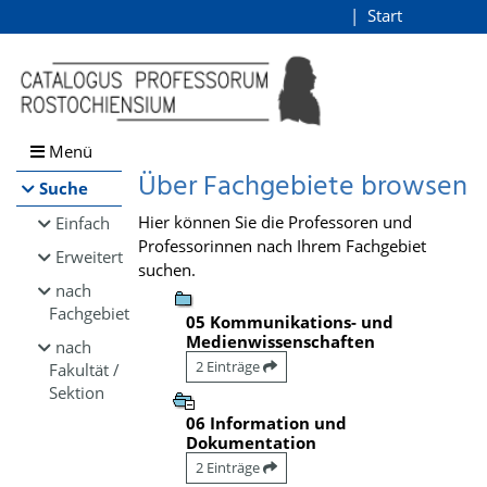
Browsen
Start
Login
direkt zum Inhalt
Menü
Über Fachgebiete browsen
Suche
Hier können Sie die Professoren und
Einfach
Professorinnen nach Ihrem Fachgebiet
Erweitert
suchen.
nach
Fachgebiet
05 Kommunikations- und
Medienwissenschaften
nach
2 Einträge
Fakultät /
Sektion
06 Information und
Dokumentation
2 Einträge