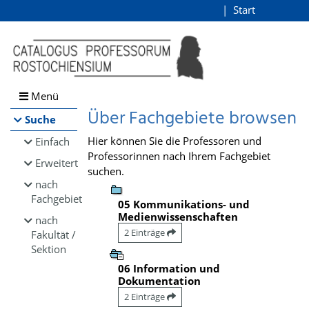
Browsen
Start
Login
direkt zum Inhalt
Menü
Über Fachgebiete browsen
Suche
Hier können Sie die Professoren und
Einfach
Professorinnen nach Ihrem Fachgebiet
Erweitert
suchen.
nach
Fachgebiet
05 Kommunikations- und
Medienwissenschaften
nach
2 Einträge
Fakultät /
Sektion
06 Information und
Dokumentation
2 Einträge