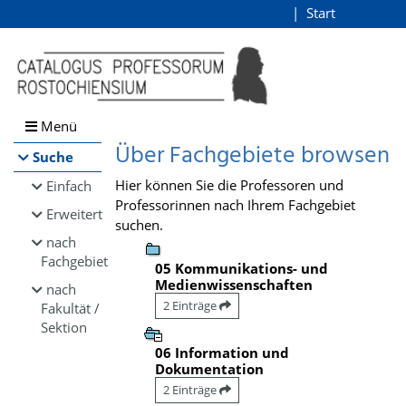
Browsen
Start
Login
direkt zum Inhalt
Menü
Über Fachgebiete browsen
Suche
Hier können Sie die Professoren und
Einfach
Professorinnen nach Ihrem Fachgebiet
Erweitert
suchen.
nach
Fachgebiet
05 Kommunikations- und
Medienwissenschaften
nach
2 Einträge
Fakultät /
Sektion
06 Information und
Dokumentation
2 Einträge