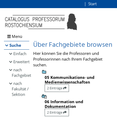
Browsen
Start
Login
direkt zum Inhalt
Menü
Über Fachgebiete browsen
Suche
Hier können Sie die Professoren und
Einfach
Professorinnen nach Ihrem Fachgebiet
Erweitert
suchen.
nach
Fachgebiet
05 Kommunikations- und
Medienwissenschaften
nach
2 Einträge
Fakultät /
Sektion
06 Information und
Dokumentation
2 Einträge