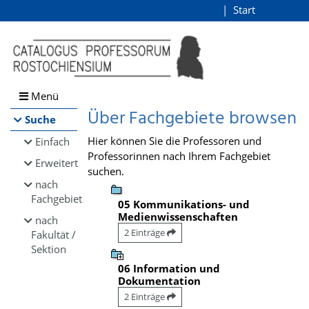
Browsen
Start
Login
direkt zum Inhalt
Menü
Über Fachgebiete browsen
Suche
Hier können Sie die Professoren und
Einfach
Professorinnen nach Ihrem Fachgebiet
Erweitert
suchen.
nach
Fachgebiet
05 Kommunikations- und
Medienwissenschaften
nach
2 Einträge
Fakultät /
Sektion
06 Information und
Dokumentation
2 Einträge