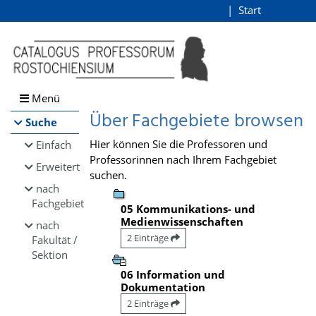
Browsen
Start
Login
direkt zum Inhalt
Menü
Über Fachgebiete browsen
Suche
Hier können Sie die Professoren und
Einfach
Professorinnen nach Ihrem Fachgebiet
Erweitert
suchen.
nach
Fachgebiet
05 Kommunikations- und
Medienwissenschaften
nach
2 Einträge
Fakultät /
Sektion
06 Information und
Dokumentation
2 Einträge