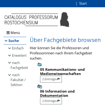
Browsen
Start
Login
direkt zum Inhalt
Menü
Über Fachgebiete browsen
Suche
Hier können Sie die Professoren und
Einfach
Professorinnen nach Ihrem Fachgebiet
Erweitert
suchen.
nach
Fachgebiet
05 Kommunikations- und
Medienwissenschaften
nach
2 Einträge
Fakultät /
Sektion
06 Information und
Dokumentation
2 Einträge