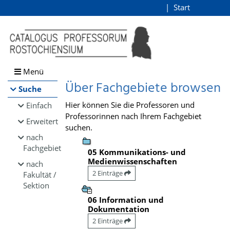
Browsen
Start
Login
direkt zum Inhalt
Menü
Über Fachgebiete browsen
Suche
Hier können Sie die Professoren und
Einfach
Professorinnen nach Ihrem Fachgebiet
Erweitert
suchen.
nach
Fachgebiet
05 Kommunikations- und
Medienwissenschaften
nach
2 Einträge
Fakultät /
Sektion
06 Information und
Dokumentation
2 Einträge