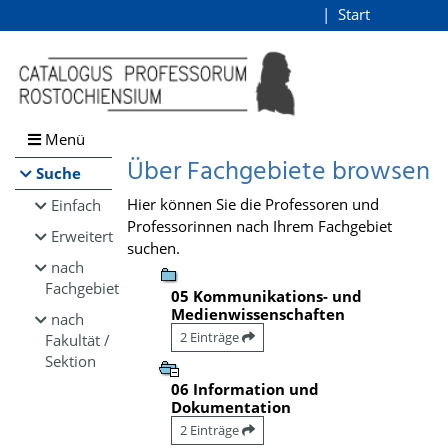
Browsen
Start
Login
direkt zum Inhalt
Menü
Über Fachgebiete browsen
Suche
Hier können Sie die Professoren und
Einfach
Professorinnen nach Ihrem Fachgebiet
Erweitert
suchen.
nach
Fachgebiet
05 Kommunikations- und
Medienwissenschaften
nach
2 Einträge
Fakultät /
Sektion
06 Information und
Dokumentation
2 Einträge