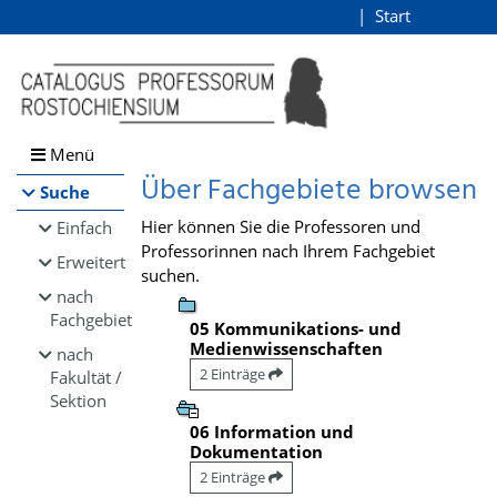
Browsen
Start
Login
direkt zum Inhalt
Menü
Über Fachgebiete browsen
Suche
Hier können Sie die Professoren und
Einfach
Professorinnen nach Ihrem Fachgebiet
Erweitert
suchen.
nach
Fachgebiet
05 Kommunikations- und
Medienwissenschaften
nach
2 Einträge
Fakultät /
Sektion
06 Information und
Dokumentation
2 Einträge