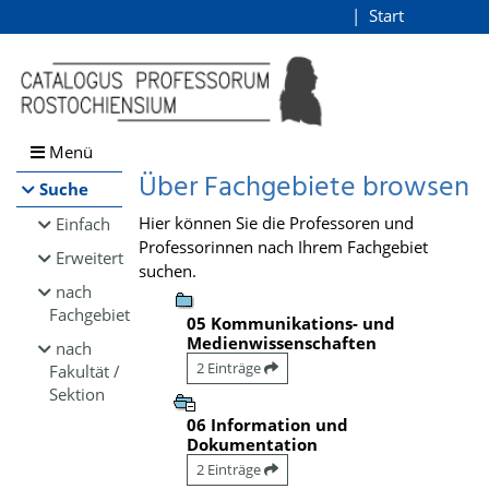
Browsen
Start
Login
direkt zum Inhalt
Menü
Über Fachgebiete browsen
Suche
Hier können Sie die Professoren und
Einfach
Professorinnen nach Ihrem Fachgebiet
Erweitert
suchen.
nach
Fachgebiet
05 Kommunikations- und
Medienwissenschaften
nach
2 Einträge
Fakultät /
Sektion
06 Information und
Dokumentation
2 Einträge