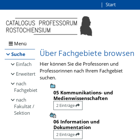
Browsen
Start
Login
direkt zum Inhalt
Menü
Über Fachgebiete browsen
Suche
Hier können Sie die Professoren und
Einfach
Professorinnen nach Ihrem Fachgebiet
Erweitert
suchen.
nach
Fachgebiet
05 Kommunikations- und
Medienwissenschaften
nach
2 Einträge
Fakultät /
Sektion
06 Information und
Dokumentation
2 Einträge