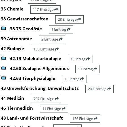
35 Chemie
117 Einträge
38 Geowissenschaften
28 Einträge
38.73 Geodäsie
1 Eintrag
39 Astronomie
2 Einträge
42 Biologie
135 Einträge
42.13 Molekularbiologie
1 Eintrag
42.60 Zoologie: Allgemeines
1 Eintrag
42.63 Tierphysiologie
1 Eintrag
43 Umweltforschung, Umweltschutz
20 Einträge
44 Medizin
707 Einträge
46 Tiermedizin
11 Einträge
48 Land- und Forstwirtschaft
156 Einträge