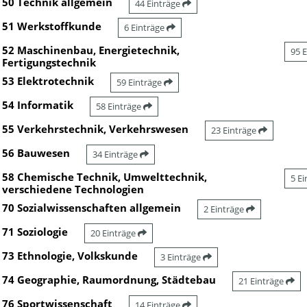
50 Technik allgemein
44 Einträge
51 Werkstoffkunde
6 Einträge
52 Maschinenbau, Energietechnik,
95 
Fertigungstechnik
53 Elektrotechnik
59 Einträge
54 Informatik
58 Einträge
55 Verkehrstechnik, Verkehrswesen
23 Einträge
56 Bauwesen
34 Einträge
58 Chemische Technik, Umwelttechnik,
5 E
verschiedene Technologien
70 Sozialwissenschaften allgemein
2 Einträge
71 Soziologie
20 Einträge
73 Ethnologie, Volkskunde
3 Einträge
74 Geographie, Raumordnung, Städtebau
21 Einträge
76 Sportwissenschaft
14 Einträge