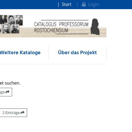
Start
Login
Weitere Kataloge
Über das Projekt
et suchen.
räge
2 Einträge