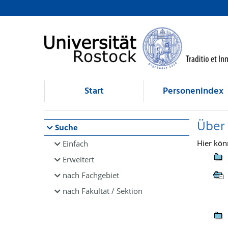
Browsen
direkt zum Inhalt
Start
Personenindex
Über
Suche
Hier kön
Einfach
Erweitert
nach Fachgebiet
nach Fakultät / Sektion