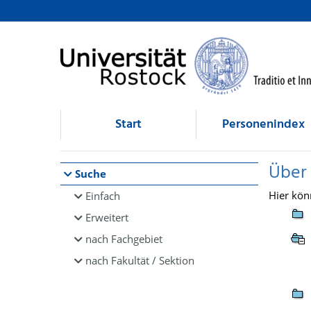
Browsen
direkt zum Inhalt
Start
Personenindex
Über
Suche
Hier kön
Einfach
Erweitert
nach Fachgebiet
nach Fakultät / Sektion