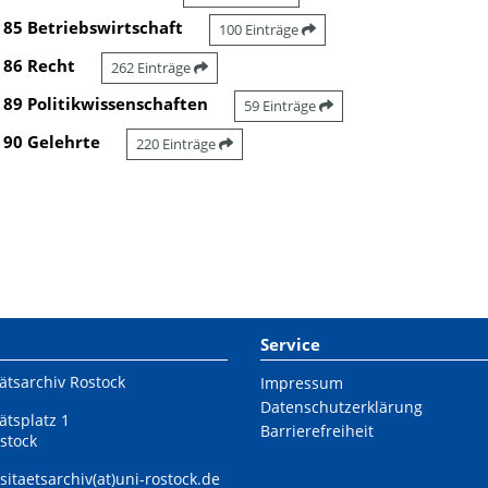
85 Betriebswirtschaft
100 Einträge
86 Recht
262 Einträge
89 Politikwissenschaften
59 Einträge
90 Gelehrte
220 Einträge
Service
ätsarchiv Rostock
Impressum
Datenschutzerklärung
ätsplatz 1
Barrierefreiheit
stock
sitaetsarchiv(at)uni-rostock.de