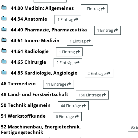
44.00 Medizin: Allgemeines
1 Eintrag
44.34 Anatomie
1 Eintrag
44.40 Pharmazie, Pharmazeutika
1 Eintrag
44.61 Innere Medizin
1 Eintrag
44.64 Radiologie
1 Eintrag
44.65 Chirurgie
2 Einträge
44.85 Kardiologie, Angiologie
2 Einträge
46 Tiermedizin
11 Einträge
48 Land- und Forstwirtschaft
156 Einträge
50 Technik allgemein
44 Einträge
51 Werkstoffkunde
6 Einträge
52 Maschinenbau, Energietechnik,
95 
Fertigungstechnik