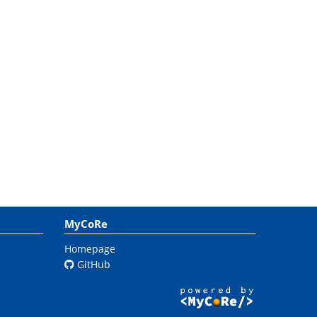
MyCoRe
Homepage
GitHub