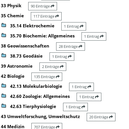
33 Physik
90 Einträge
35 Chemie
117 Einträge
35.14 Elektrochemie
1 Eintrag
35.70 Biochemie: Allgemeines
1 Eintrag
38 Geowissenschaften
28 Einträge
38.73 Geodäsie
1 Eintrag
39 Astronomie
2 Einträge
42 Biologie
135 Einträge
42.13 Molekularbiologie
1 Eintrag
42.60 Zoologie: Allgemeines
1 Eintrag
42.63 Tierphysiologie
1 Eintrag
43 Umweltforschung, Umweltschutz
20 Einträge
44 Medizin
707 Einträge