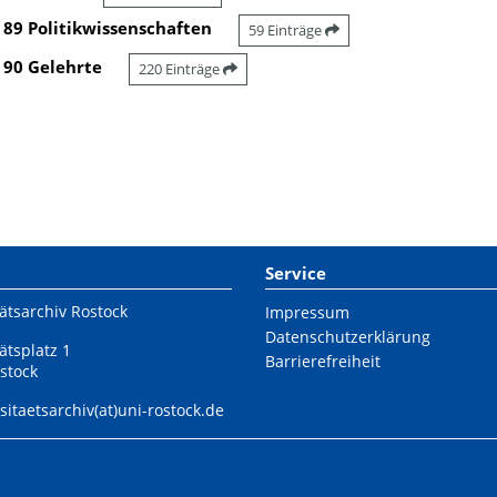
89 Politikwissenschaften
59 Einträge
90 Gelehrte
220 Einträge
Service
ätsarchiv Rostock
Impressum
Datenschutzerklärung
ätsplatz 1
Barrierefreiheit
stock
sitaetsarchiv(at)uni-rostock.de