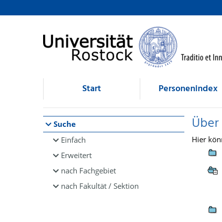
Browsen
direkt zum Inhalt
Start
Personenindex
Über
Suche
Hier kön
Einfach
Erweitert
nach Fachgebiet
nach Fakultät / Sektion