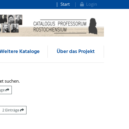
Start
Login
Weitere Kataloge
Über das Projekt
et suchen.
räge
2 Einträge