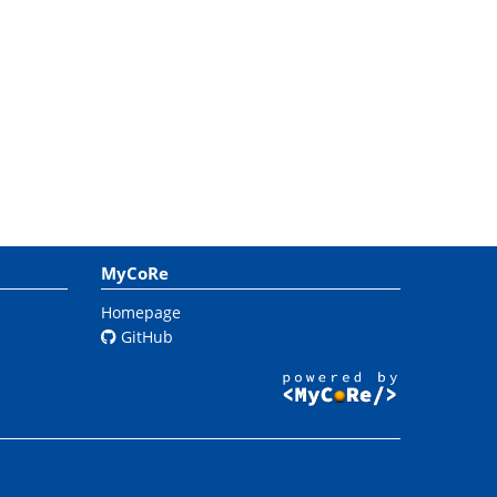
MyCoRe
Homepage
GitHub