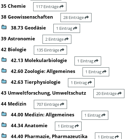
35 Chemie
117 Einträge
38 Geowissenschaften
28 Einträge
38.73 Geodäsie
1 Eintrag
39 Astronomie
2 Einträge
42 Biologie
135 Einträge
42.13 Molekularbiologie
1 Eintrag
42.60 Zoologie: Allgemeines
1 Eintrag
42.63 Tierphysiologie
1 Eintrag
43 Umweltforschung, Umweltschutz
20 Einträge
44 Medizin
707 Einträge
44.00 Medizin: Allgemeines
1 Eintrag
44.34 Anatomie
1 Eintrag
44.40 Pharmazie, Pharmazeutika
1 Eintrag