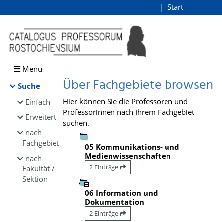
Browsen
Start
Login
direkt zum Inhalt
Menü
Über Fachgebiete browsen
Suche
Hier können Sie die Professoren und
Einfach
Professorinnen nach Ihrem Fachgebiet
Erweitert
suchen.
nach
Fachgebiet
05 Kommunikations- und
Medienwissenschaften
nach
2 Einträge
Fakultät /
Sektion
06 Information und
Dokumentation
2 Einträge