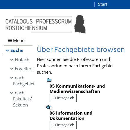
Browsen
Start
Login
direkt zum Inhalt
Menü
Über Fachgebiete browsen
Suche
Hier können Sie die Professoren und
Einfach
Professorinnen nach Ihrem Fachgebiet
Erweitert
suchen.
nach
Fachgebiet
05 Kommunikations- und
Medienwissenschaften
nach
2 Einträge
Fakultät /
Sektion
06 Information und
Dokumentation
2 Einträge