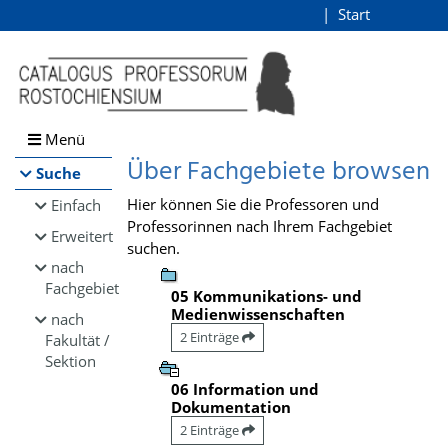
Browsen
Start
Login
direkt zum Inhalt
Menü
Über Fachgebiete browsen
Suche
Hier können Sie die Professoren und
Einfach
Professorinnen nach Ihrem Fachgebiet
Erweitert
suchen.
nach
Fachgebiet
05 Kommunikations- und
Medienwissenschaften
nach
2 Einträge
Fakultät /
Sektion
06 Information und
Dokumentation
2 Einträge