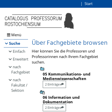
Browsen
Start
Login
direkt zum Inhalt
Menü
Über Fachgebiete browsen
Suche
Hier können Sie die Professoren und
Einfach
Professorinnen nach Ihrem Fachgebiet
Erweitert
suchen.
nach
Fachgebiet
05 Kommunikations- und
Medienwissenschaften
nach
2 Einträge
Fakultät /
Sektion
06 Information und
Dokumentation
2 Einträge