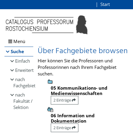
Browsen
Start
Login
direkt zum Inhalt
Menü
Über Fachgebiete browsen
Suche
Hier können Sie die Professoren und
Einfach
Professorinnen nach Ihrem Fachgebiet
Erweitert
suchen.
nach
Fachgebiet
05 Kommunikations- und
Medienwissenschaften
nach
2 Einträge
Fakultät /
Sektion
06 Information und
Dokumentation
2 Einträge