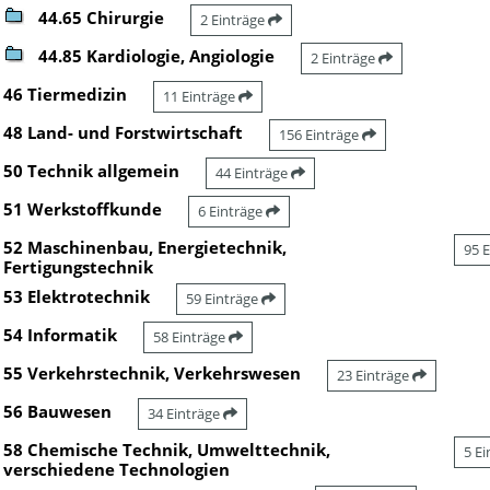
44.65 Chirurgie
2 Einträge
44.85 Kardiologie, Angiologie
2 Einträge
46 Tiermedizin
11 Einträge
48 Land- und Forstwirtschaft
156 Einträge
50 Technik allgemein
44 Einträge
51 Werkstoffkunde
6 Einträge
52 Maschinenbau, Energietechnik,
95 
Fertigungstechnik
53 Elektrotechnik
59 Einträge
54 Informatik
58 Einträge
55 Verkehrstechnik, Verkehrswesen
23 Einträge
56 Bauwesen
34 Einträge
58 Chemische Technik, Umwelttechnik,
5 E
verschiedene Technologien