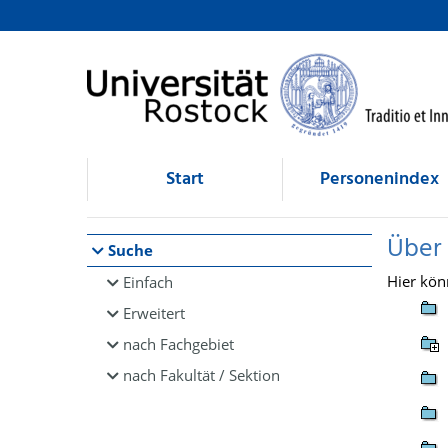
Browsen
direkt zum Inhalt
Start
Personenindex
Über
Suche
Hier kön
Einfach
Erweitert
nach Fachgebiet
nach Fakultät / Sektion