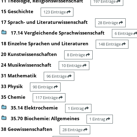
11 Theologie, Religionswissenschaft
197 Einträge
15 Geschichte
123 Einträge
17 Sprach- und Literaturwissenschaft
28 Einträge
17.14 Vergleichende Sprachwissenschaft
6 Einträge
18 Einzelne Sprachen und Literaturen
148 Einträge
20 Kunstwissenschaften
8 Einträge
24 Musikwissenschaft
10 Einträge
31 Mathematik
96 Einträge
33 Physik
90 Einträge
35 Chemie
117 Einträge
35.14 Elektrochemie
1 Eintrag
35.70 Biochemie: Allgemeines
1 Eintrag
38 Geowissenschaften
28 Einträge