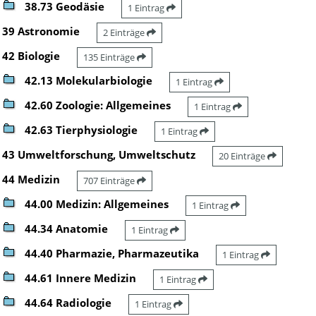
38.73 Geodäsie
1 Eintrag
39 Astronomie
2 Einträge
42 Biologie
135 Einträge
42.13 Molekularbiologie
1 Eintrag
42.60 Zoologie: Allgemeines
1 Eintrag
42.63 Tierphysiologie
1 Eintrag
43 Umweltforschung, Umweltschutz
20 Einträge
44 Medizin
707 Einträge
44.00 Medizin: Allgemeines
1 Eintrag
44.34 Anatomie
1 Eintrag
44.40 Pharmazie, Pharmazeutika
1 Eintrag
44.61 Innere Medizin
1 Eintrag
44.64 Radiologie
1 Eintrag