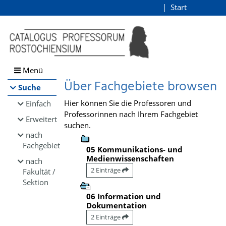
Browsen
Start
Login
direkt zum Inhalt
Menü
Über Fachgebiete browsen
Suche
Hier können Sie die Professoren und
Einfach
Professorinnen nach Ihrem Fachgebiet
Erweitert
suchen.
nach
Fachgebiet
05 Kommunikations- und
Medienwissenschaften
nach
2 Einträge
Fakultät /
Sektion
06 Information und
Dokumentation
2 Einträge