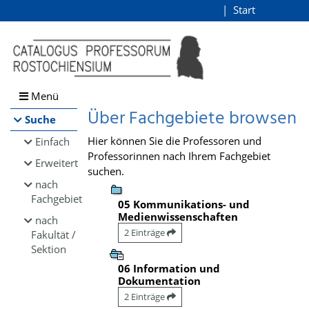
Browsen
Start
Login
direkt zum Inhalt
Menü
Über Fachgebiete browsen
Suche
Hier können Sie die Professoren und
Einfach
Professorinnen nach Ihrem Fachgebiet
Erweitert
suchen.
nach
Fachgebiet
05 Kommunikations- und
Medienwissenschaften
nach
2 Einträge
Fakultät /
Sektion
06 Information und
Dokumentation
2 Einträge