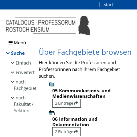
Browsen
Start
Login
direkt zum Inhalt
Menü
Über Fachgebiete browsen
Suche
Hier können Sie die Professoren und
Einfach
Professorinnen nach Ihrem Fachgebiet
Erweitert
suchen.
nach
Fachgebiet
05 Kommunikations- und
Medienwissenschaften
nach
2 Einträge
Fakultät /
Sektion
06 Information und
Dokumentation
2 Einträge