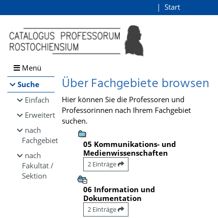
Browsen
Start
Login
direkt zum Inhalt
Menü
Über Fachgebiete browsen
Suche
Hier können Sie die Professoren und
Einfach
Professorinnen nach Ihrem Fachgebiet
Erweitert
suchen.
nach
Fachgebiet
05 Kommunikations- und
Medienwissenschaften
nach
2 Einträge
Fakultät /
Sektion
06 Information und
Dokumentation
2 Einträge