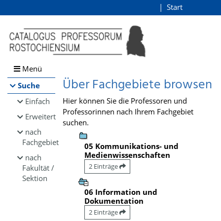
Browsen
Start
Login
direkt zum Inhalt
Menü
Über Fachgebiete browsen
Suche
Hier können Sie die Professoren und
Einfach
Professorinnen nach Ihrem Fachgebiet
Erweitert
suchen.
nach
Fachgebiet
05 Kommunikations- und
Medienwissenschaften
nach
2 Einträge
Fakultät /
Sektion
06 Information und
Dokumentation
2 Einträge